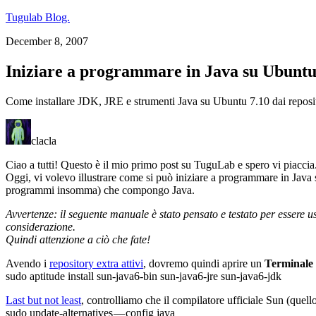
Tugulab Blog.
December 8, 2007
Iniziare a programmare in Java su Ubunt
Come installare JDK, JRE e strumenti Java su Ubuntu 7.10 dai reposit
clacla
Ciao a tutti! Questo è il mio primo post su TuguLab e spero vi piaccia
Oggi, vi volevo illustrare come si può iniziare a programmare in Java
programmi insomma) che compongo Java.
Avvertenze: il seguente manuale è stato pensato e testato per essere 
considerazione.
Quindi attenzione a ciò che fate!
Avendo i
repository extra attivi
, dovremo quindi aprire un
Terminale
sudo aptitude install sun-java6-bin sun-java6-jre sun-java6-jdk
Last but not least
, controlliamo che il compilatore ufficiale Sun (quel
sudo update-alternatives — config java