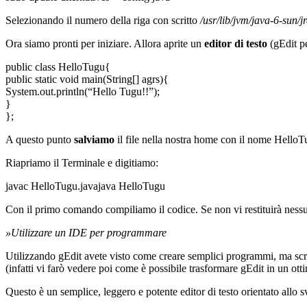
Selezionando il numero della riga con scritto
/usr/lib/jvm/java-6-sun/j
Ora siamo pronti per iniziare. Allora aprite un
editor di testo
(gEdit pe
public class HelloTugu{
public static void main(String[] agrs){
System.out.println(“Hello Tugu!!”);
}
};
A questo punto
salviamo
il file nella nostra home con il nome HelloTu
Riapriamo il Terminale e digitiamo:
javac HelloTugu.javajava HelloTugu
Con il primo comando compiliamo il codice. Se non vi restituirà ness
»Utilizzare un IDE per programmare
Utilizzando gEdit avete visto come creare semplici programmi, ma scri
(infatti vi farò vedere poi come è possibile trasformare gEdit in un o
Questo è un semplice, leggero e potente editor di testo orientato allo 