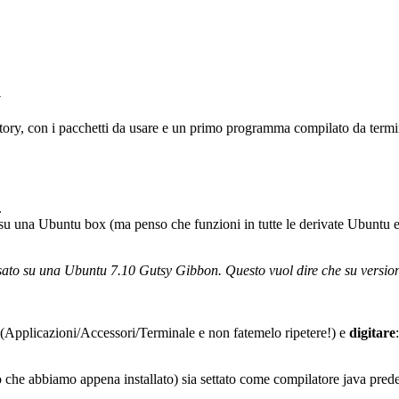
u
ory, con i pacchetti da usare e un primo programma compilato da termi
.
 su una Ubuntu box (ma penso che funzioni in tutte le derivate Ubuntu e
usato su una Ubuntu 7.10 Gutsy Gibbon. Questo vuol dire che su versioni
(Applicazioni/Accessori/Terminale e non fatemelo ripetere!) e
digitare
:
lo che abbiamo appena installato) sia settato come compilatore java pre