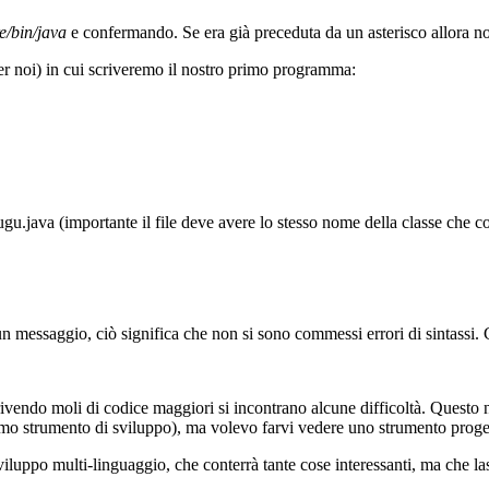
re/bin/java
e confermando. Se era già preceduta da un asterisco allora n
r noi) in cui scriveremo il nostro primo programma:
gu.java (importante il file deve avere lo stesso nome della classe che co
un messaggio, ciò significa che non si sono commessi errori di sintassi
vendo moli di codice maggiori si incontrano alcune difficoltà. Questo n
ttimo strumento di sviluppo), ma volevo farvi vedere uno strumento proge
sviluppo multi-linguaggio, che conterrà tante cose interessanti, ma che l