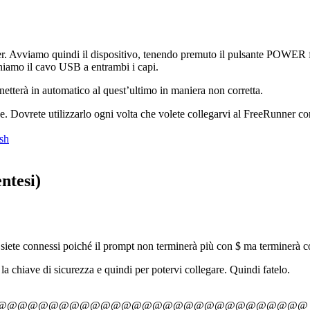
nner. Avviamo quindi il dispositivo, tenendo premuto il pulsante POWER
hiamo il cavo USB a entrambi i capi.
nnetterà in automatico al quest’ultimo in maniera non corretta.
se. Dovrete utilizzarlo ogni volta che volete collegarvi al FreeRunner co
.sh
ntesi)
 siete connessi poiché il prompt non terminerà più con $ ma terminerà c
la chiave di sicurezza e quindi per potervi collegare. Quindi fatelo.
@@@@@@@@@@@@@@@@@@@@@@@@@@@@@@