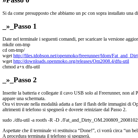
Si da come presupposto che abbiamo un pc con sopra installato una di
_»_Passo 1
Date nel terminale i seguenti comandi, per scaricare la versione aggi
mkdir om-tmp
cd om-tmp/
wget
http://files.tdobson.net/openmoko/freerunner/fdom/Fat_and_D
wget
http://downloads.openmoko.org/releases/Om2008.4/dfu-util
chmod a+x dfu-util
_»_Passo 2
Inserite la batteria e collegate il cavo USB solo al Freerunner, non 
appare una schermata.
Ora vi trovate nella modalità adatta a fare il flash delle immagini 
altrimenti il telefono si spegnerà e dovrete reiniziare dal Passo 2.
sudo ./dfu-util -a rootfs -R -D ./Fat_and_Dirty_OM.200809_20081023
Aspettate che il terminale vi restituisca “Done!”, ci vorrà circa “un 
A procedura terminata il telefono si spegnerà.