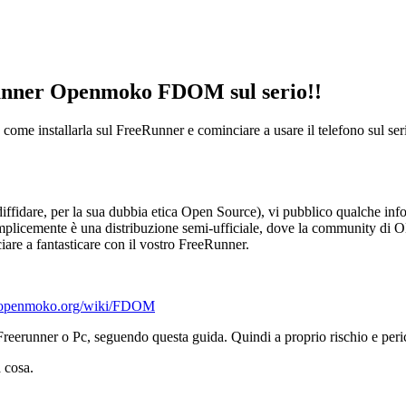
Runner Openmoko FDOM sul serio!!
e installarla sul FreeRunner e cominciare a usare il telefono sul ser
diffidare, per la sua dubbia etica Open Source), vi pubblico qualche inf
cemente è una distribuzione semi-ufficiale, dove la community di OM
ciare a fantasticare con il vostro FreeRunner.
i.openmoko.org/wiki/FDOM
Freerunner o Pc, seguendo questa guida. Quindi a proprio rischio e peri
a cosa.