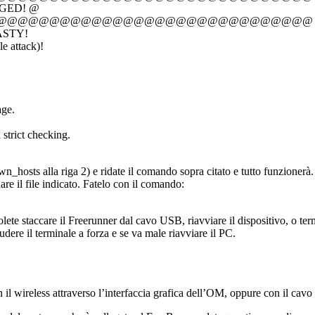
GED! @
@@@@@@@@@@@@@@@@@@@@@@@@@@@@@@
ASTY!
e attack)!
age.
strict checking.
wn_hosts alla riga 2) e ridate il comando sopra citato e tutto funzionerà.
are il file indicato. Fatelo con il comando:
ete staccare il Freerunner dal cavo USB, riavviare il dispositivo, o term
udere il terminale a forza e se va male riavviare il PC.
n il wireless attraverso l’interfaccia grafica dell’OM, oppure con il ca