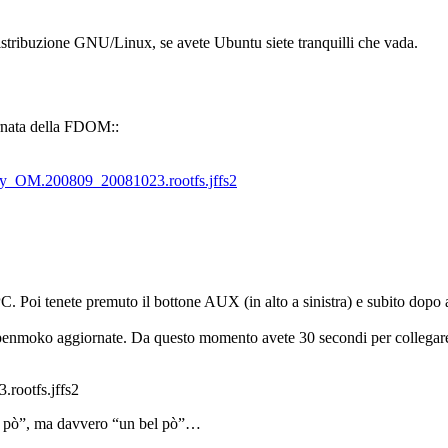
stribuzione GNU/Linux, se avete Ubuntu siete tranquilli che vada.
ornata della FDOM::
irty_OM.200809_20081023.rootfs.jffs2
al PC. Poi tenete premuto il bottone AUX (in alto a sinistra) e subito 
di Openmoko aggiornate. Da questo momento avete 30 secondi per collega
.rootfs.jffs2
bel pò”, ma davvero “un bel pò”…