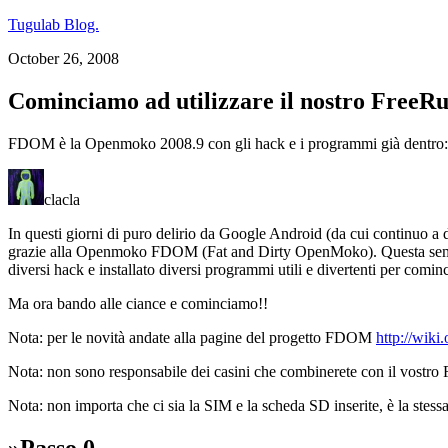
Tugulab Blog.
October 26, 2008
Cominciamo ad utilizzare il nostro Free
FDOM è la Openmoko 2008.9 con gli hack e i programmi già dentro: com
clacla
In questi giorni di puro delirio da Google Android (da cui continuo a 
grazie alla Openmoko FDOM (Fat and Dirty OpenMoko). Questa sempli
diversi hack e installato diversi programmi utili e divertenti per comin
Ma ora bando alle ciance e cominciamo!!
Nota: per le novità andate alla pagine del progetto FDOM
http://wik
Nota: non sono responsabile dei casini che combinerete con il vostro 
Nota: non importa che ci sia la SIM e la scheda SD inserite, è la stess
»Passo 0